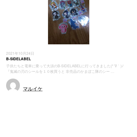
2021年10月24日
B-SIDELABEL
子供たちと電車に乗って大須のB-SIDELABELに行ってきました(*´∇｀)ﾉ
『鬼滅の刃のシールを１０枚買うと 非売品のかまぼこ隊のシー …
マルイケ
お知らせ
最近の投稿