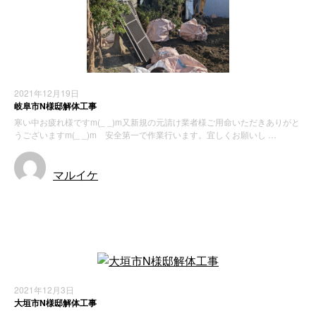
2021年12月19日
岐阜市N様邸解体工事
寒い中お疲れ様ですm(_ _)m又新規の元請け業者様ご用命いただきありがと
うございますm(_ _)m 安全第一で作業行います。宜しくお願いし …
マルイケ
お知らせ
2021年12月3日
大垣市N様邸解体工事