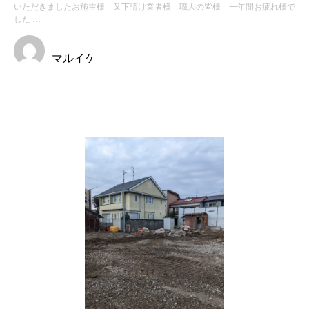
いただきましたお施主様 又下請け業者様 職人の皆様 一年間お疲れ様で
した …
マルイケ
お知らせ
解体工事