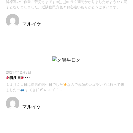
皆様寒い中作業ご苦労さまですm(_ _)m 長く期間かかりましたがようやく完
了となりましました。近隣住民方色々お心遣いありがとうございます。 …
マルイケ
お知らせ
2021年12月3日
誕生日
･･･
１１月２１日は長男の誕生日でした
なので念願のレゴランドに行って来
ましたー
すてき( ﾟ∀ﾟ)ﾉ スゴ!!( …
マルイケ
お知らせ