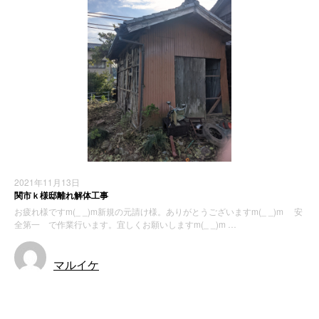
2021年11月13日
関市ｋ様邸離れ解体工事
お疲れ様ですm(_ _)m新規の元請け様。ありがとうございますm(_ _)m 安
全第一 で作業行います。宜しくお願いしますm(_ _)m …
マルイケ
施工実績
解体工事