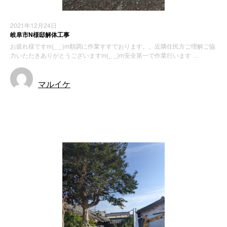
2021年12月24日
岐阜市N様邸解体工事
お疲れ様ですm(_ _)m順調に作業すすでおります。。近隣住民方ご理解ご協
力いただきありがとうございますm(_ _)m安全第一で作業行います …
マルイケ
施工実績
解体工事