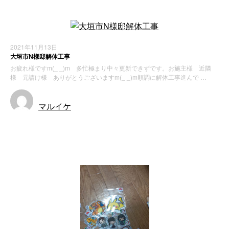
2021年11月13日
大垣市N様邸解体工事
お疲れ様ですm(_ _)m 多忙極まり中々更新できずです。お施主様 近隣
様 元請け様 ありがとうございますm(_ _)m順調に解体工事進んで …
マルイケ
施工実績
解体工事