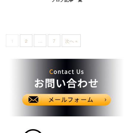
1
2
…
7
次へ »