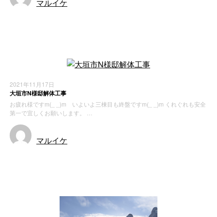
マルイケ
施工実績
解体工事
2021年11月17日
大垣市N様邸解体工事
お疲れ様ですm(_ _)m いよいよ三棟目も終盤ですm(_ _)m くれぐれも安全
第一で宜しくお願いします。 …
マルイケ
お知らせ
施工実績
解体工事