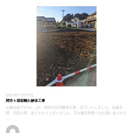
2021年11月17日
関市ｋ様邸離れ解体工事
お疲れ様ですm(_ _)m 関市の住宅解体工事。完了いたしました。お施主
様 元請け様 ありがとうございました。又お施主様色々お心遣いありがと
…