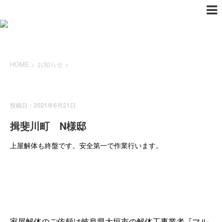
HOME
>
お知らせ
>
お知らせ
投稿日：2021年6月21日
揖斐川町 N様邸
上屋解体も終盤です。安全第一で作業行います。
家屋解体のご依頼は岐阜県大垣市の解体工事業者『マル