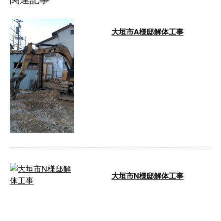
大垣市A様邸解体工事
お疲れ様ですm(_ _)m元請け様
お施主様 ご用命いただきありが
とうございますm(_ _)m安全第 …
大垣市N様邸解体工事
皆様寒い中作業ご苦労さまです
m(_ _)m 長く期間かかりましたが
ようやく完了となりましました。
近隣 …