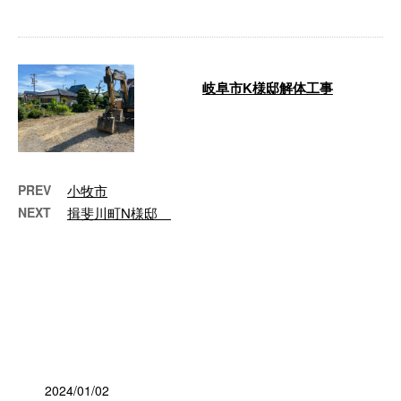
岐阜市K様邸解体工事
本日完工です!お疲れ様でした。
…
PREV
小牧市
NEXT
揖斐川町N様邸
最近の投稿
2024/01/02